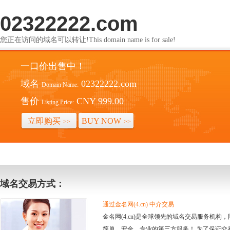
02322222.com
您正在访问的域名可以转让!This domain name is for sale!
一口价出售中！
域名
02322222.com
Domain Name:
售价
CNY 999.00
Listing Price:
立即购买
BUY NOW
>>
>>
域名交易方式：
通过金名网(4.cn) 中介交易
金名网(4.cn)是全球领先的域名交易服务机
简单、安全、专业的第三方服务！ 为了保证交