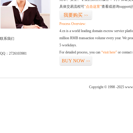
具体交易流程可
“点击这里”
查看或咨询support@
我要购买
>>
Process Overview:
4.cn is a world leading domain escrow service plat
million RMB transaction volume every year. We promi
联系我们
5 workdays.
For detailed process, you can
“visit here”
or contact
QQ：2726103981
BUY NOW
>>
Copyright © 1998 -2025 www.